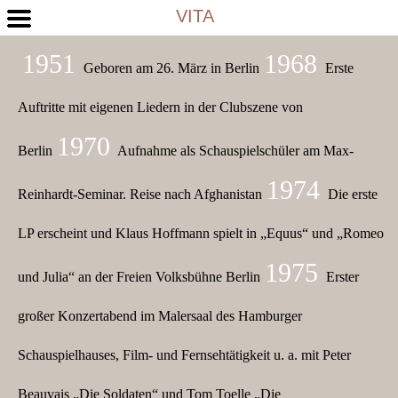
VITA
1951
1968
Geboren am 26. März in Berlin
Erste
Auftritte mit eigenen Liedern in der Clubszene von
1970
Berlin
Aufnahme als Schauspielschüler am Max-
1974
Reinhardt-Seminar. Reise nach Afghanistan
Die erste
LP erscheint und Klaus Hoffmann spielt in „Equus“ und „Romeo
1975
und Julia“ an der Freien Volksbühne Berlin
Erster
großer Konzertabend im Malersaal des Hamburger
Schauspielhauses, Film- und Fernsehtätigkeit u. a. mit Peter
Beauvais „Die Soldaten“ und Tom Toelle „Die